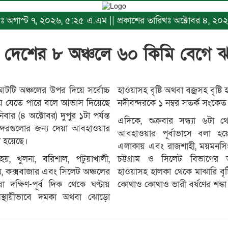
রিখঃ অগাস্ট ৭, ২০২৬, ৫:২৫ এ.এম || প্রকাশের তারিখঃ অক্টোবর ৪, ২
্যে দেশের ৮ অঞ্চলে ৬০ কিমি বেগে ঝড়
আটটি অঞ্চলের উপর দিয়ে সর্বোচ্চ
হাওয়াসহ বৃষ্টি অথবা বজ্রসহ বৃষ
ে যেতে পারে বলে আভাস দিয়েছে
নদীবন্দরকে ১ নম্বর সতর্ক সংকেত
র (৪ অক্টোবর) দুপুর ১টা পর্যন্ত
এদিকে, শুক্রবার সন্ধ্যা ৬টা 
বন্দরগুলোর জন্য দেয়া আবহাওয়ার
আবহাওয়ার পূর্বাভাসে বলা হয়
ো হয়েছে।
এলাকায় এবং রাজশাহী, ময়মনসিংহ
য়, খুলনা, বরিশাল, পটুয়াখালী,
চট্টগ্রাম ও সিলেট বিভাগে
গ্রাম, কক্সবাজার এবং সিলেট অঞ্চলের
হাওয়াসহ হালকা থেকে মাঝারি বৃষ
 দক্ষিণ-পূর্ব দিক থেকে ঘণ্টায়
কোথাও কোথাও ভারী বর্ষণের শঙ্ক
্থায়ীভাবে দমকা অথবা ঝোড়ো