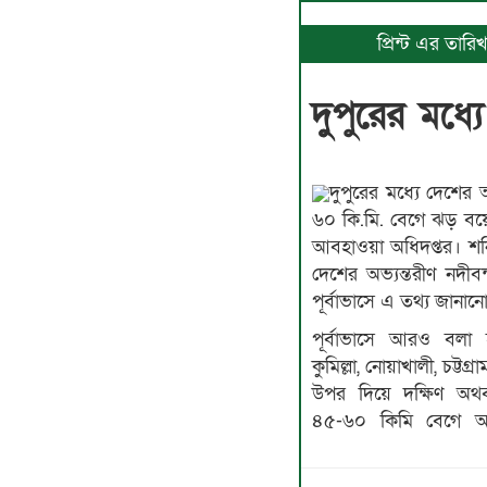
প্রিন্ট এর তা
দুুপুরের মধ
দুপুরের মধ্যে দেশের 
৬০ কি.মি. বেগে ঝড় বয়
আবহাওয়া অধিদপ্তর। শনিবা
দেশের অভ্যন্তরীণ নদী
পূর্বাভাসে এ তথ্য জানান
পূর্বাভাসে আরও বলা হ
কুমিল্লা, নোয়াখালী, চট্ট
উপর দিয়ে দক্ষিণ অথবা
৪৫-৬০ কিমি বেগে অস