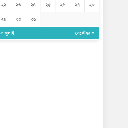
২২
২৩
২৪
২৫
২৬
২৭
২৮
২৯
৩০
৩১
« জুলাই
সেপ্টেম্বর »