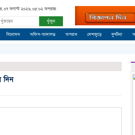
বার, ০৭ অগাস্ট ২০২৬, ০৫:০২ অপরাহ্ন
খুঁজুন
বিনোদন
অফিস-আদালত
অপরাধ
দেশজুড়ে
দুর্ঘটনা
আ
ে দিন