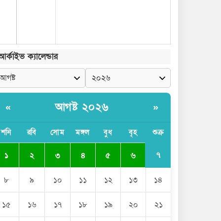
আর্কাইভ ক্যালেন্ডার
আগষ্ট ২০২৬
«
»
শনি
রবি
সোম
মঙ্গল
বুধ
বৃহ
শুক্র
৭
১
২
৩
৪
৫
৬
৮
৯
১০
১১
১২
১৩
১৪
১৫
১৬
১৭
১৮
১৯
২০
২১