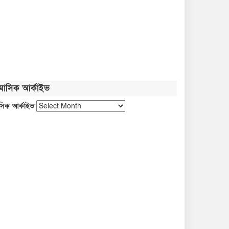
ফ্যাসিবাদবিরোধী আন্দোলনের জীবন্ত
দলিল জুলাই জাদুঘর: সংস্কৃতিমন্ত্রী
প্রধানমন্ত্রীকে নিয়ে পোস্ট, গাজী
সালাউদ্দীন আটক
মাসিক আর্কাইভ
গণতান্ত্রিক আন্দোলনের প্রতিচ্ছবি
সিক আর্কাইভ
‘জুলাই স্মৃতি জাদুঘর’: প্রধানমন্ত্রী
পথ হারালে এই জাদুঘরে এসে পথ
খুঁজে নেবো: ড. ইউনূস
গাজীপুর মহাসড়কে ঘরমুখো মানুষের
ঢল