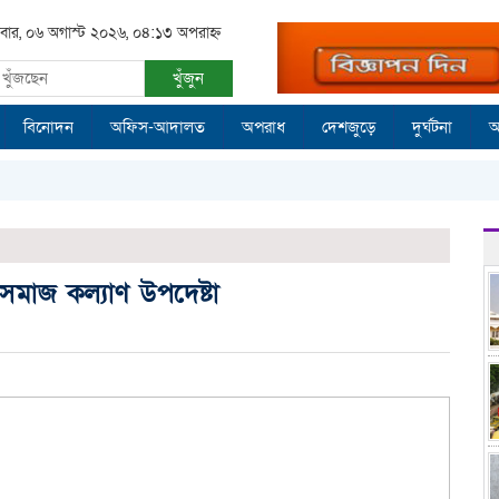
িবার, ০৬ অগাস্ট ২০২৬, ০৪:১৩ অপরাহ্ন
খুঁজুন
বিনোদন
অফিস-আদালত
অপরাধ
দেশজুড়ে
দুর্ঘটনা
আ
সমাজ কল্যাণ উপদেষ্টা