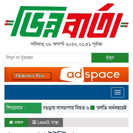
শনিবার, ০৮ অগাস্ট ২০২৬, ০১:৫১ পূর্বাহ্ন
খুঁজুন
Toggle
navigati
শিরোনাম :
বগুড়ায় বাসচাপায় নিহত ৬
‘চলতি অর্থবছরেই স্থানীয় স
প্রচ্ছদ
Lead3
,
স্বাস্থ্য