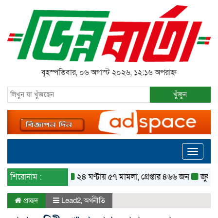
বৃহস্পতিবার, ০৬ অগাস্ট ২০২৬, ১২:১৬ অপরাহ্ন
খুঁজুন
Toggle
navigati
শিরোনাম :
২৪ ঘণ্টায় ৫৭ মামলা, গ্রেপ্তার ৪৬৬ জন
জুলাইয়ে ৪৫
প্রচ্ছদ
Lead2
,
অর্থনীতি