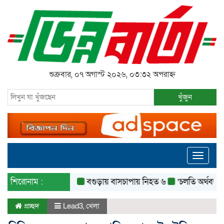
শুক্রবার, ০৭ অগাস্ট ২০২৬, ০৩:৩২ অপরাহ্ন
খুঁজুন
Toggle
navigati
শিরোনাম :
বগুড়ায় বাসচাপায় নিহত ৬
‘চলতি অর্থবছরেই স্থানী
প্রচ্ছদ
Lead3
,
খেলা