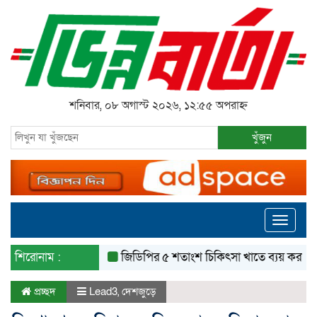
শনিবার, ০৮ অগাস্ট ২০২৬, ১২:৫৫ অপরাহ্ন
খুঁজুন
Toggle
navigati
শিরোনাম :
জিডিপির ৫ শতাংশ চিকিৎসা খাতে ব্যয় করা হবে: মির
প্রচ্ছদ
Lead3
,
দেশজুড়ে