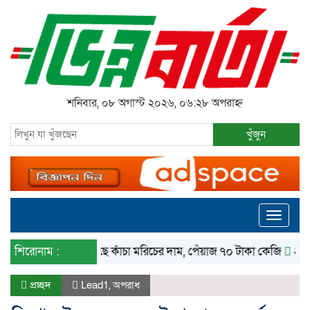
শনিবার, ০৮ অগাস্ট ২০২৬, ০৬:২৮ অপরাহ্ন
খুঁজুন
Toggle
navigati
শিরোনাম :
কমেছে কাঁচা মরিচের দাম, পেঁয়াজ ৭০ টাকা কেজি
২৪ ঘণ্টায় 
প্রচ্ছদ
Lead1
,
অপরাধ