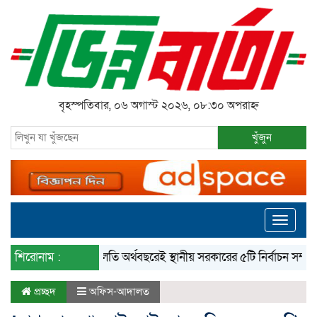
বৃহস্পতিবার, ০৬ অগাস্ট ২০২৬, ০৮:৩০ অপরাহ্ন
খুঁজুন
Toggle
navigati
শিরোনাম :
‘চলতি অর্থবছরেই স্থানীয় সরকারের ৫টি নির্বাচন সম্পন্ন হবে’
প্রচ্ছদ
অফিস-আদালত