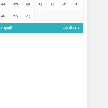
২২
২৩
২৪
২৫
২৬
২৭
২৮
২৯
৩০
৩১
« জুলাই
সেপ্টেম্বর »