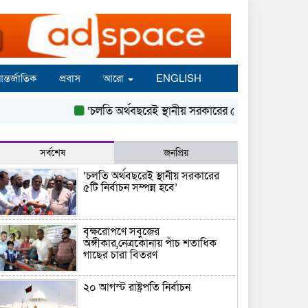
ন্তর্জাতিক
প্রবাস
আরো
ENGLISH
‘চলতি অর্থবছরেই স্থানীয় সরকারের ৫টি নির্বাচন সম্পন্ন হবে’
সর্বশেষ
জনপ্রিয়
‘চলতি অর্থবছরেই স্থানীয় সরকারের
৫টি নির্বাচন সম্পন্ন হবে’
বৃক্ষরোপণে সবুজের
অঙ্গীকার,নেত্রকোনায় পাঁচ শতাধিক
গাছের চারা বিতরণ
২০ আগস্ট রাষ্ট্রপতি নির্বাচন