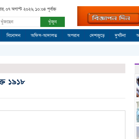
বার, ০৭ অগাস্ট ২০২৬, ১০:০৪ পূর্বাহ্ন
খুঁজুন
বিনোদন
অফিস-আদালত
অপরাধ
দেশজুড়ে
দুর্ঘটনা
আ
াক্ত ১৯১৮