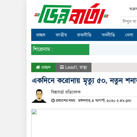
শুক্র
প্রচ্ছদ
জাতীয়
রাজনীতি
অর্থনীতি
খেলা
শিরোনাম :
প্রচ্ছদ
Lead1
,
স্বাস্থ্য
একদিনে করোনায় মৃত্যু ৫০, নতুন শন
ভিন্নবার্তা প্রতিবেদক
প্রকাশের সময় : মঙ্গলবার, ৪ আগস্ট, ২০২০ ২:৪৯ pm