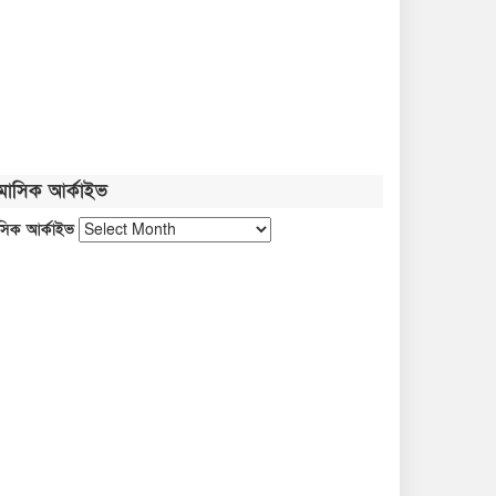
নতুন বাংলাদেশ গড়ার সুযোগ সৃষ্টি
হয়েছে: জ্বালানি প্রতিমন্ত্রী
জুলাই গণঅভ্যুত্থান নতুন পথ
দেখিয়েছে: তথ্যমন্ত্রী
মাসিক আর্কাইভ
ফ্যাসিবাদবিরোধী আন্দোলনের জীবন্ত
সিক আর্কাইভ
দলিল জুলাই জাদুঘর: সংস্কৃতিমন্ত্রী
প্রধানমন্ত্রীকে নিয়ে পোস্ট, গাজী
সালাউদ্দীন আটক
গণতান্ত্রিক আন্দোলনের প্রতিচ্ছবি
‘জুলাই স্মৃতি জাদুঘর’: প্রধানমন্ত্রী