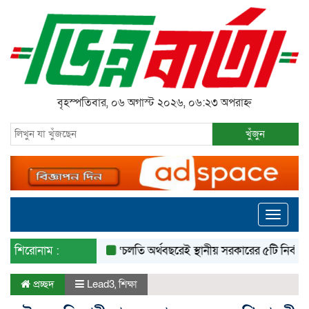
বৃহস্পতিবার, ০৬ অগাস্ট ২০২৬, ০৬:২৩ অপরাহ্ন
খুঁজুন
Toggle
navigati
শিরোনাম :
‘চলতি অর্থবছরেই স্থানীয় সরকারের ৫টি নির্বাচন সম্পন্
প্রচ্ছদ
Lead3
,
শিক্ষা