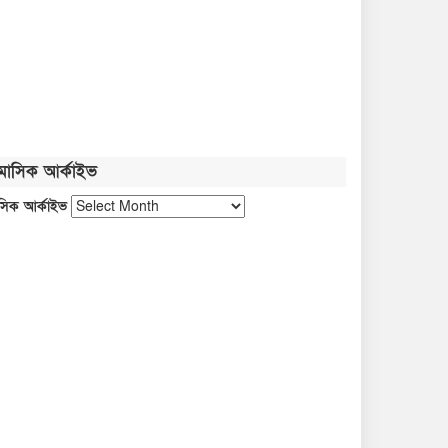
সবজির বাজারে আগুন, চাপে ক্রেতা
নতুন বাংলাদেশ গড়ার সুযোগ সৃষ্টি
হয়েছে: জ্বালানি প্রতিমন্ত্রী
মাসিক আর্কাইভ
জুলাই গণঅভ্যুত্থান নতুন পথ
সিক আর্কাইভ
দেখিয়েছে: তথ্যমন্ত্রী
ফ্যাসিবাদবিরোধী আন্দোলনের জীবন্ত
দলিল জুলাই জাদুঘর: সংস্কৃতিমন্ত্রী
প্রধানমন্ত্রীকে নিয়ে পোস্ট, গাজী
সালাউদ্দীন আটক