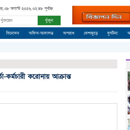
ার, ০৮ অগাস্ট ২০২৬, ০২:৪৮ পূর্বাহ্ন
খুঁজুন
বিনোদন
অফিস-আদালত
অপরাধ
দেশজুড়ে
দুর্ঘটনা
আ
কর্মচারী করোনায় আক্রান্ত