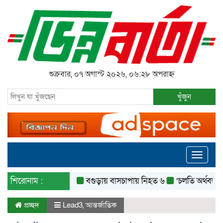
শুক্রবার, ০৭ অগাস্ট ২০২৬, ০৬:২৮ অপরাহ্ন
খুঁজুন
Toggle
navigati
শিরোনাম :
বগুড়ায় বাসচাপায় নিহত ৬
‘চলতি অর্থবছরেই স্থানী
প্রচ্ছদ
Lead3
,
আন্তর্জাতিক