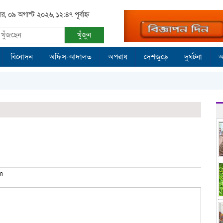
ার, ০৯ অগাস্ট ২০২৬, ১২:৪৭ পূর্বাহ্ন
খুঁজুন
বিনোদন
অফিস-আদালত
অপরাধ
দেশজুড়ে
দুর্ঘটনা
আ
pm