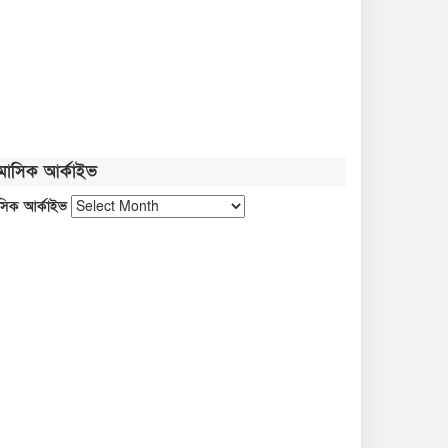
‘চলতি অর্থবছরেই স্থানীয় সরকারের
৫টি নির্বাচন সম্পন্ন হবে’
বৃক্ষরোপণে সবুজের
অঙ্গীকার,নেত্রকোনায় পাঁচ শতাধিক
গাছের চারা বিতরণ
মাসিক আর্কাইভ
২০ আগস্ট রাষ্ট্রপতি নির্বাচন
সিক আর্কাইভ
শব্দদূষণ নিয়ন্ত্রণে কঠোর হচ্ছে সরকার
নদীদূষণ রোধে প্রধানমন্ত্রীর নতুন নির্দেশ