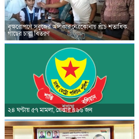
বৃক্ষরোপণে সবুজের অঙ্গীকার,নেত্রকোনায় পাঁচ শতাধিক
গাছের চারা বিতরণ
২৪ ঘণ্টায় ৫৭ মামলা, গ্রেপ্তার ৪৬৬ জন