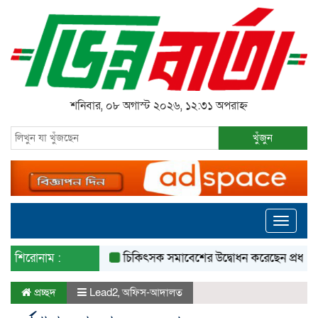
শনিবার, ০৮ অগাস্ট ২০২৬, ১২:৩১ অপরাহ্ন
খুঁজুন
Toggle
navigati
শিরোনাম :
চিকিৎসক সমাবেশের উদ্বোধন করেছেন প্রধানমন্ত্রী
প্রচ্ছদ
Lead2
,
অফিস-আদালত