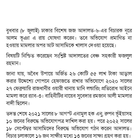
বুধবার (৮ জুলাই) ঢাকার বিশেষ জজ আদালত-৬-এর বিচারক নূরে
আলম ভূঞা এ রায় ঘোষণা করেন। তবে অভিযোগ প্রমাণিত না
হওয়ায় মামলার অপর আট আসামিকে খালাস দেওয়া হয়েছে।
বিষয়টি নিশ্চিত করেছেন সংশ্লিষ্ট আদালতের বেঞ্চ সহকারী ফজলুল
রহমান।
জানা যায়, অবৈধ উপায়ে অর্জিত ২৬ কোটি ৫৫ লাখ টাকা আড়াল
করার উদ্দেশ্যে গোপনে হেফাজতে রাখার অভিযোগে ২০২০ সালের
২৭ ফেব্রুয়ারি রাজধানীর ওয়ারী থানায় মানি লন্ডারিং প্রতিরোধ আইনে
মামলা করে র‍্যাব-৩। বাহিনীটির নায়েব সুবেদার রমজান আলী মামলার
বাদী ছিলেন।
তদন্ত শেষে ২০২১ সালের ৮ আগস্ট এনামুল হক এনু, রুপন ভূঁইয়াসহ
১০ জনের বিরুদ্ধে অভিযোগপত্র দাখিল করা হয়। পরে ২০২২ সালের
১৮ সেপ্টেম্বর আসামিদের বিরুদ্ধে অভিযোগ গঠন করেন আদালত।
বিচার চলাকালে ১৬ জন সাক্ষীর মধ্যে ১৩ জনের সাক্ষ্য গ্রহণ করা হয়।