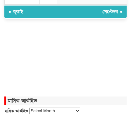
২০ আগস্ট রাষ্ট্রপতি নির্বাচন
« জুলাই
সেপ্টেম্বর »
শব্দদূষণ নিয়ন্ত্রণে কঠোর হচ্ছে সরকার
নদীদূষণ রোধে প্রধানমন্ত্রীর নতুন নির্দেশ
রাষ্ট্রপতি নির্বাচনের ভোটার তালিকা
ইসিতে
মাসিক আর্কাইভ
মাসিক আর্কাইভ
২৪ ঘণ্টায় ৫৭ মামলা, গ্রেপ্তার ৪৬৬ জন