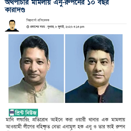
অর্থপাচার মামলায় এনু-রুপনের ১০ বছর
কারাদণ্ড
ভিন্নবার্তা প্রতিবেদক
প্রকাশের সময় : বুধবার, ৮ জুলাই, ২০২৬ ৩:১৩ pm
মানি লন্ডারিং প্রতিরোধ আইনে করা ওয়ারী থানার এক মামলায়
আওয়ামী লীগের বহিষ্কৃত নেতা এনামুল হক এনু ও তার ভাই রুপন